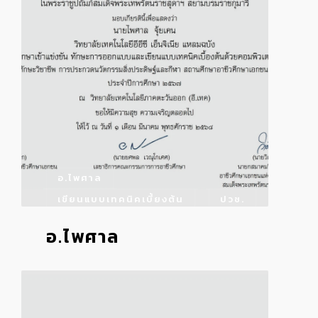
อ.ไพศาล
เขียนแบบเทคนิคเบี้ยงต้น
ปวช.
อ.ไพศาล