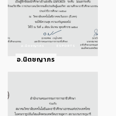
อ.นิตชญาภร
ESPORTS
อ.นิตชญาภร