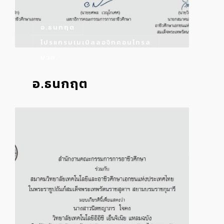
อ.ธนกฤต
โปรแกรมเมเบิลลอจิกคอนโทรล
ปวส.
อ.ธนกฤต