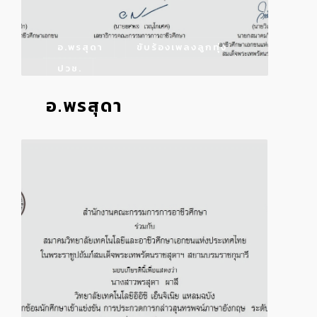
อ.พรสุดา
ขับร้องเพลงลูกทุ่ง
ปวช.
อ.พรสุดา