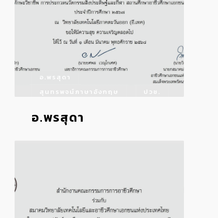
อ.พรสุดา
สุนทรพจน์ภาษาอังกฤษ
ปวช.
อ.พรสุดา