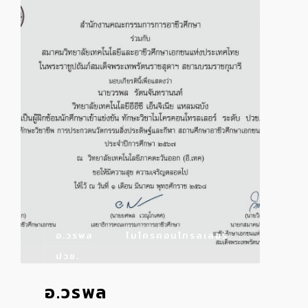
อ.วรพล
ไมโครคอนโทรลเลอร์
ปวช.
อ.วรพล