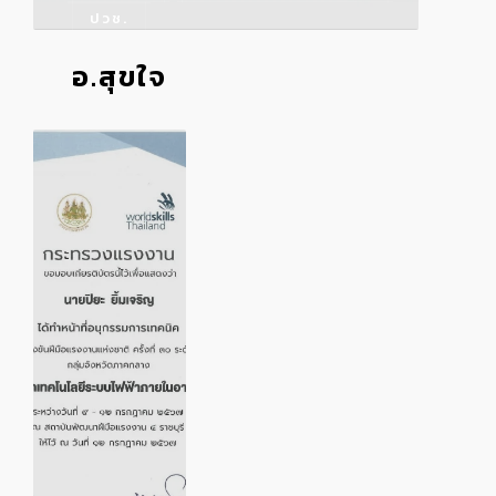
ปวช.
อ.สุขใจ