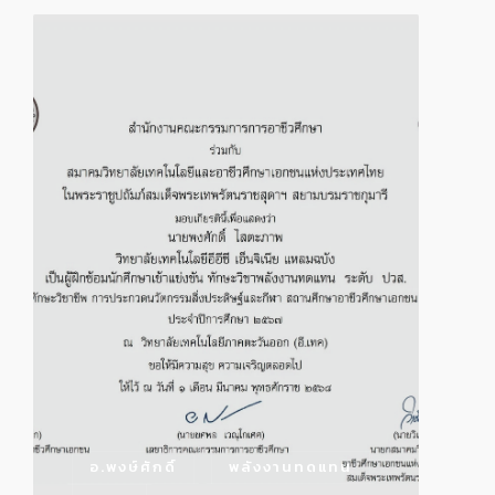
อ.พงษ์ศักดิ์
พลังงานทดแทน