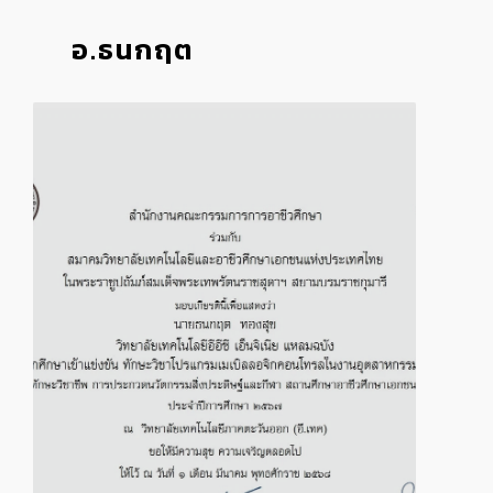
อ.ธนกฤต