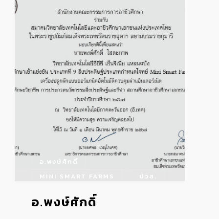
อ.พงษ์ศักดิ์
MINI SMART FARMS
ปวส.
อ.พงษ์ศักดิ์