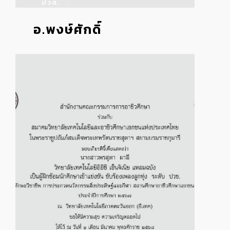
ปวส.
อ.พงษ์ศักดิ์