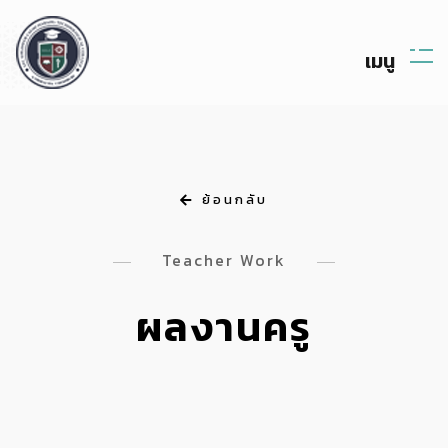
เ
ม
น
ย้อนกลับ
Teacher Work
ผลงานครู