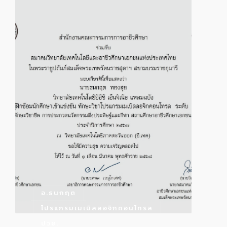
อ.ธนกฤต
โปรแกรมเมเบิลลอจิกคอนโทรล
ปวช.