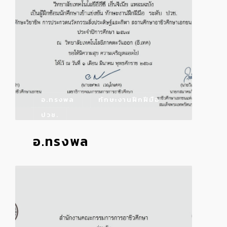
อ.ทรงพล
ทักษะงานฝึกฝีมือ
ปวช.
อ.ทรงพล