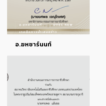
อ.ฆหชาร์นนท์
OVEC NEW
เทคนิคการนำเสนอข่าว
อ.ฆหชาร์นนท์